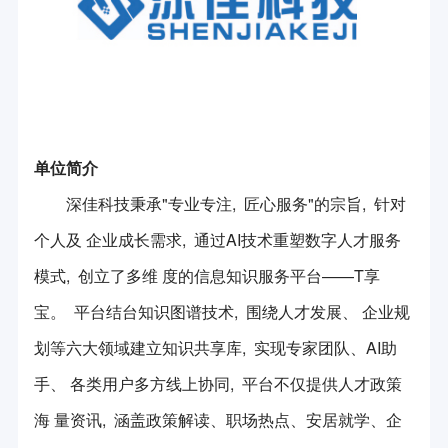
会员简介
第一届中国（杭州）国际机器人西湖论坛
新产品/新技术展示
创新平台
会员风采
第二届中国（杭州）国际机器人西湖论坛
项目平台申报咨询
长三角机器人与智能制造合作组织
会长信箱
展会信息
第三届中国（杭州）国际机器人西湖论坛
科技成果鉴定服务
国际机器人组织联盟
第四届中国（杭州）国际机器人西湖论坛
政策法规
团体标准咨询服务
单位简介
杭州市知识产权保护中心
第五届中国（杭州）国际机器人西湖论坛
政策要闻
深佳科技秉承"专业专注, 匠心服务"的宗旨, 针对
专利咨询服务
加入我们
《机器人技术与应用》杂志
第六届中国（杭州）国际机器人西湖论坛
个人及 企业成长需求, 通过AI技术重塑数字人才服务
法律法规
入会申请
立德机器人平台
模式, 创立了多维 度的信息知识服务平台——T享
2024年中国（杭州）国际机器人西湖论坛
联系我们
浙江省标准化研究院
宝。 平台结台知识图谱技术, 围绕人才发展、 企业规
机器人竞赛
划等六大领域建立知识共享库, 实现专家团队、AI助
方圆检测集团
会员活动
手、 各类用户多方线上协同, 平台不仅提供人才政策
科技志愿服务队
海 量资讯, 涵盖政策解读、职场热点、安居就学、企