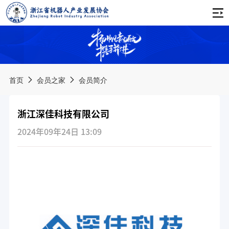
首页
关于协会
首页
会员之家
会员简介
协会简介
通知公告
浙江深佳科技有限公司
协会章程
会议公告
新闻动态
2024年09年24日 13:09
会费管理办法
活动公告
协会动态
会员之家
协会领导
培训公告
行业资讯
服务手册
组织架构
品牌活动
其他公告
会员名录
产业推进委员会
西湖论坛
科创服务