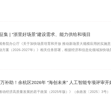
征集 | “浙里好场景”建设需求、能力供给和项目
国务院办公厅《关于加快场景培育和开放 推动新场景大规模应用的实施意
动方案（2026-2027年）》相关任务部署，根据经济和信息化领域加
，现就开展“浙里好场景”建设需求、能力供给和项目征集工作通知如下：
化应用以及配套基础设施、商业模式、制度政策的具体情境，是连接技术
00万补助！余杭区2026年 “海创未来” 人工智能专项评审
推动经济高质量发展的若干政策（2025年版）》（余政发〔2025〕3号）