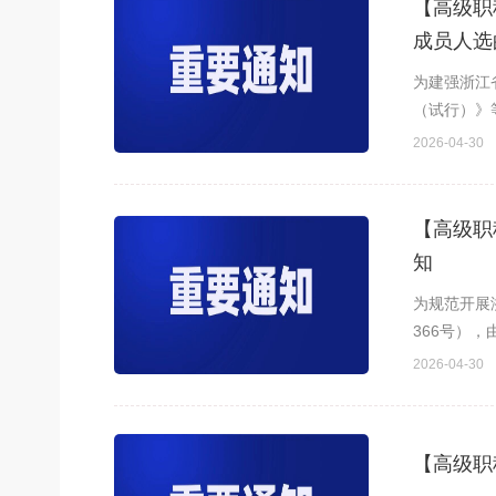
【高级职
成员人选
为建强浙江
（试行）》
荐专家或专
2026-04-30
【高级职
知
为规范开展
366号）
简称“高评委
2026-04-30
【高级职