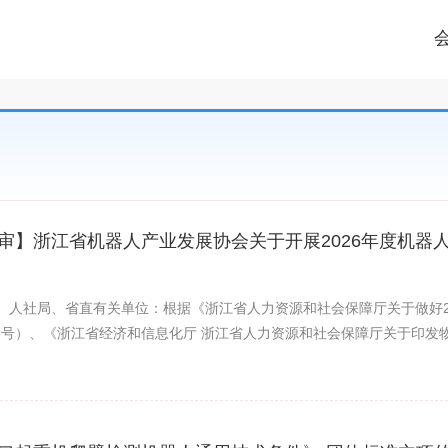
审】浙江省机器人产业发展协会关于开展2026年度机器
、人社局、省直有关单位：根据《浙江省人力资源和社会保障厅关于做好2
〕45号）、《浙江省经济和信息化厅 浙江省人力资源和社会保障厅关于印
作实施方案的通知》（浙经信人事〔2025〕366号）及我省职称评审工作
评审工作有关事项通知如下：一、申报范围及对象