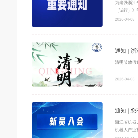
为建强浙江
（试行）》
2026-04-08
通知 |
清明节放假
2026-04-03
通知 |
浙江省机器人产
机器人产业
发起创建。