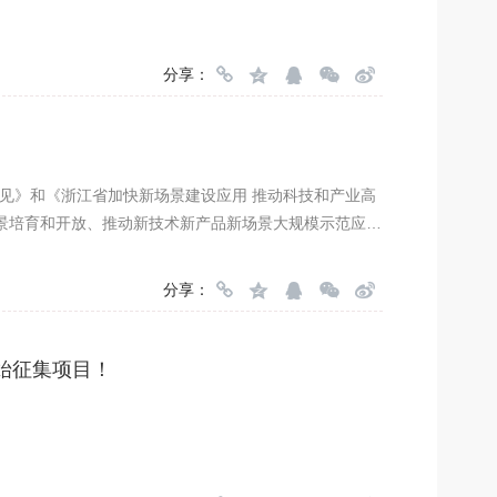
分享：
见》和《浙江省加快新场景建设应用 推动科技和产业高
快场景培育和开放、推动新技术新产品新场景大规模示范应用
一、场景定义 场景是用于系统性验证新技术、新产品、
和产业、打通研发和市场的桥梁，对促进新技术新产品
分享：
开始征集项目！