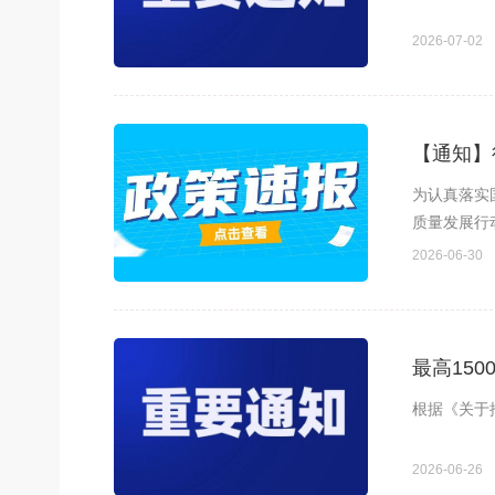
2026-07-02
【通知】
为认真落实
质量发展行
的工作安排
2026-06-30
新业态产业
规模
最高15
根据《关于
2026-06-26