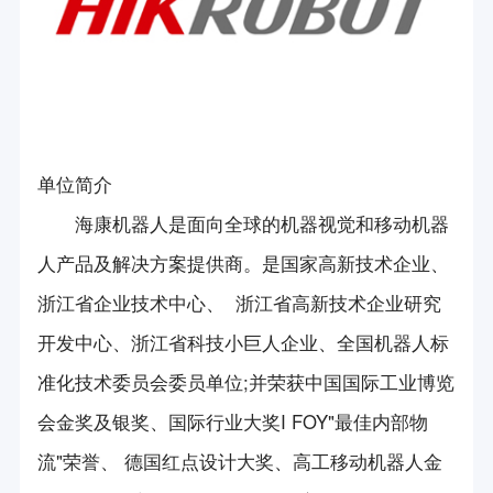
会员简介
第一届中国（杭州）国际机器人西湖论坛
新产品/新技术展示
创新平台
会员风采
第二届中国（杭州）国际机器人西湖论坛
项目平台申报咨询
长三角机器人与智能制造合作组织
会长信箱
展会信息
第三届中国（杭州）国际机器人西湖论坛
科技成果鉴定服务
国际机器人组织联盟
第四届中国（杭州）国际机器人西湖论坛
政策法规
团体标准咨询服务
单位简介
杭州市知识产权保护中心
第五届中国（杭州）国际机器人西湖论坛
海康机器人是面向全球的机器视觉和移动机器
政策要闻
专利咨询服务
加入我们
《机器人技术与应用》杂志
第六届中国（杭州）国际机器人西湖论坛
人产品及解决方案提供商。是国家高新技术企业、
法律法规
入会申请
立德机器人平台
浙江省企业技术中心、 浙江省高新技术企业研究
2024年中国（杭州）国际机器人西湖论坛
联系我们
浙江省标准化研究院
开发中心、浙江省科技小巨人企业、全国机器人标
机器人竞赛
准化技术委员会委员单位;并荣获中国国际工业博览
方圆检测集团
会员活动
会金奖及银奖、国际行业大奖I FOY"最佳内部物
科技志愿服务队
流"荣誉、 德国红点设计大奖、高工移动机器人金