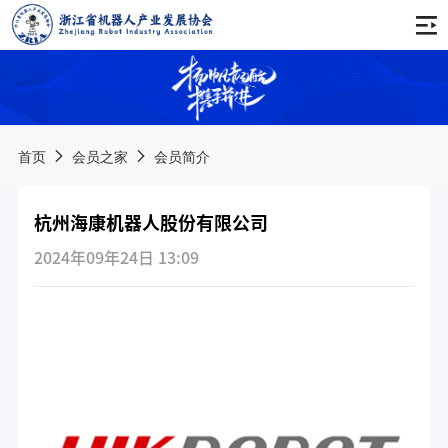
首页
关于协会
首页
会员之家
会员简介
协会简介
通知公告
杭州海康机器人股份有限公司
协会章程
会议公告
新闻动态
2024年09年24日 13:09
会费管理办法
活动公告
协会动态
会员之家
协会领导
培训公告
行业资讯
服务手册
组织架构
品牌活动
其他公告
会员名录
产业推进委员会
西湖论坛
科创服务