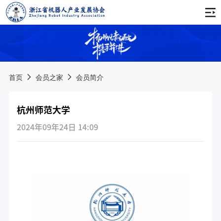
首页
关于协会
首页
会员之家
会员简介
协会简介
通知公告
杭州师范大学
协会章程
会议公告
新闻动态
2024年09年24日 14:09
会费管理办法
活动公告
协会动态
会员之家
协会领导
培训公告
行业资讯
服务手册
组织架构
品牌活动
其他公告
会员名录
产业推进委员会
西湖论坛
科创服务