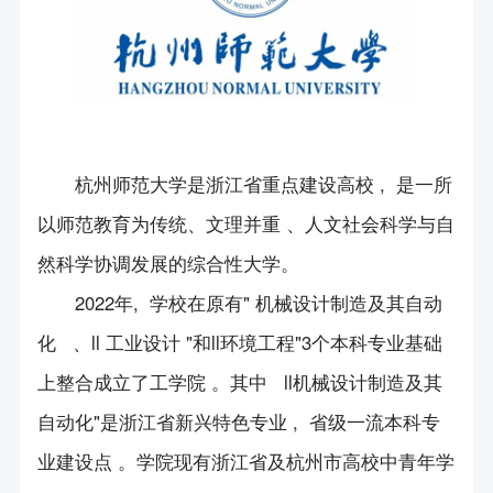
会员简介
第一届中国（杭州）国际机器人西湖论坛
新产品/新技术展示
创新平台
会员风采
第二届中国（杭州）国际机器人西湖论坛
项目平台申报咨询
长三角机器人与智能制造合作组织
会长信箱
展会信息
第三届中国（杭州）国际机器人西湖论坛
科技成果鉴定服务
国际机器人组织联盟
第四届中国（杭州）国际机器人西湖论坛
政策法规
团体标准咨询服务
杭州师范大学是浙江省重点建设高校 , 是一所
杭州市知识产权保护中心
第五届中国（杭州）国际机器人西湖论坛
以师范教育为传统、文理并重 、人文社会科学与自
政策要闻
专利咨询服务
加入我们
《机器人技术与应用》杂志
第六届中国（杭州）国际机器人西湖论坛
然科学协调发展的综合性大学。
法律法规
入会申请
立德机器人平台
2022年, 学校在原有" 机械设计制造及其自动
2024年中国（杭州）国际机器人西湖论坛
联系我们
浙江省标准化研究院
化 、ll 工业设计 "和ll环境工程"3个本科专业基础
机器人竞赛
上整合成立了工学院 。其中 ll机械设计制造及其
方圆检测集团
会员活动
自动化"是浙江省新兴特色专业 , 省级一流本科专
科技志愿服务队
业建设点 。学院现有浙江省及杭州市高校中青年学