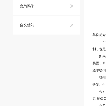
会员风采
会长信箱
单位简介
一个最
制，也是
如果把工
装置，具
逐步被伺
杭州中科
研发、生
公司依
系,确保
公司拥