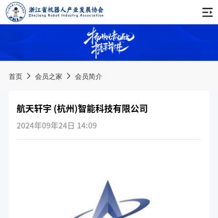
首页
关于协会
首页
会员之家
会员简介
协会简介
通知公告
航天轩宇 (杭州)智能科技有限公司
协会章程
会议公告
新闻动态
2024年09年24日 14:09
会费管理办法
活动公告
协会动态
会员之家
协会领导
培训公告
行业资讯
服务手册
组织架构
品牌活动
其他公告
会员名录
产业推进委员会
西湖论坛
科创服务