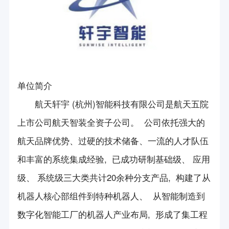
会员简介
第一届中国（杭州）国际机器人西湖论坛
新产品/新技术展示
创新平台
会员风采
第二届中国（杭州）国际机器人西湖论坛
项目平台申报咨询
长三角机器人与智能制造合作组织
会长信箱
展会信息
第三届中国（杭州）国际机器人西湖论坛
科技成果鉴定服务
国际机器人组织联盟
第四届中国（杭州）国际机器人西湖论坛
政策法规
团体标准咨询服务
单位简介
杭州市知识产权保护中心
第五届中国（杭州）国际机器人西湖论坛
航天轩宇 (杭州)智能科技有限公司是航天五院
政策要闻
专利咨询服务
加入我们
《机器人技术与应用》杂志
第六届中国（杭州）国际机器人西湖论坛
上市公司航天智装全资子公司。 公司依托强大的
法律法规
入会申请
立德机器人平台
航天品牌优势、过硬的技术储备、一流的人才队伍
2024年中国（杭州）国际机器人西湖论坛
联系我们
浙江省标准化研究院
和丰富的系统集成经验, 已成功研制基础级、 应用
机器人竞赛
级、 系统级三大类共计20余种分支产品, 构建了从
方圆检测集团
会员活动
机器人核心部组件到特种机器人、 从智能制造到
科技志愿服务队
数字化智能工厂的机器人产业布局, 形成了集工程